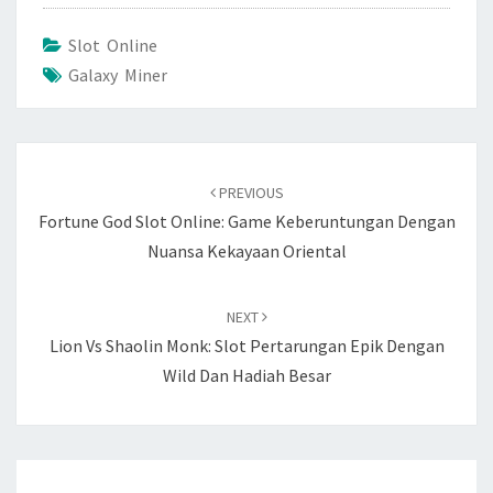
Slot Online
Galaxy Miner
Post
navigation
PREVIOUS
Fortune God Slot Online: Game Keberuntungan Dengan
Nuansa Kekayaan Oriental
NEXT
Lion Vs Shaolin Monk: Slot Pertarungan Epik Dengan
Wild Dan Hadiah Besar