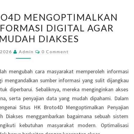
SITUS
OTO4D MENGOPTIMALKAN
HK
NFORMASI DIGITAL AGAR
BROTO4D
 MUDAH DIAKSES
MENGOPTIMALKAN
PENYAJIAN
Comments
/2026
Admin
0 Comment
INFORMASI
DIGITAL
telah mengubah cara masyarakat memperoleh informasi
AGAR
lagi mengandalkan sumber informasi yang sulit dijangkau
LEBIH
k diperbarui. Sebaliknya, mereka menginginkan akses
MUDAH
ana, serta penyajian data yang mudah dipahami. Dalam
DIAKSES
engenai Situs HK Broto4D Mengoptimalkan Penyajian
dah Diakses menggambarkan bagaimana sebuah sistem
gikuti kebutuhan masyarakat modern. Optimalisasi