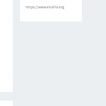
https://www.elsafra.org