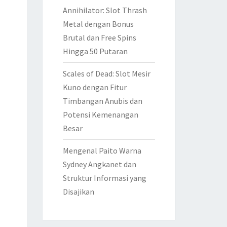
Annihilator: Slot Thrash
Metal dengan Bonus
Brutal dan Free Spins
Hingga 50 Putaran
Scales of Dead: Slot Mesir
Kuno dengan Fitur
Timbangan Anubis dan
Potensi Kemenangan
Besar
Mengenal Paito Warna
Sydney Angkanet dan
Struktur Informasi yang
Disajikan