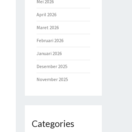
Mei 2026
April 2026
Maret 2026
Februari 2026
Januari 2026
Desember 2025
November 2025
Categories