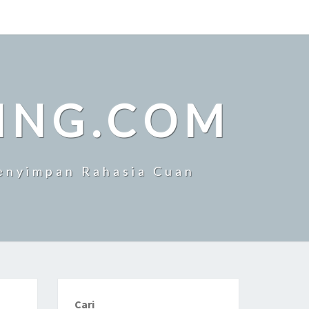
ING.COM
Menyimpan Rahasia Cuan
Cari