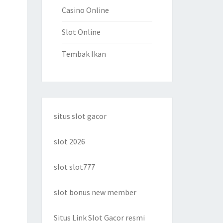
Casino Online
Slot Online
Tembak Ikan
situs slot gacor
slot 2026
slot slot777
slot bonus new member
Situs Link Slot Gacor resmi