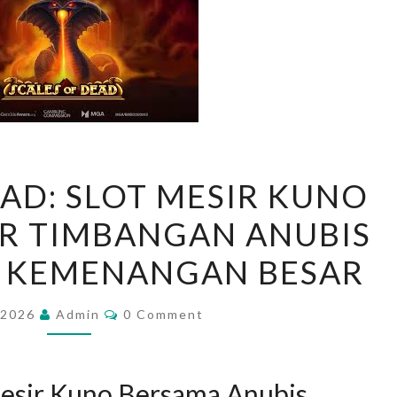
SCALES
EAD: SLOT MESIR KUNO
OF
R TIMBANGAN ANUBIS
DEAD:
SLOT
I KEMENANGAN BESAR
MESIR
KUNO
Comments
/2026
Admin
0 Comment
DENGAN
FITUR
TIMBANGAN
Mesir Kuno Bersama Anubis