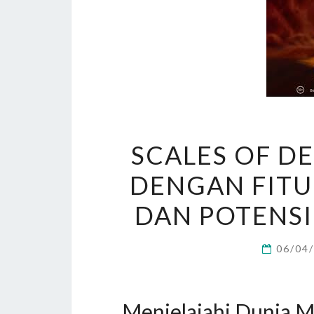
SCALES OF D
DENGAN FITU
DAN POTENS
06/04
Menjelajahi Dunia 