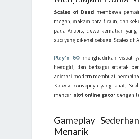
Scales of Dead
membawa pemain 
megah, makam para firaun, dan kek
pada Anubis, dewa kematian yang 
suci yang dikenal sebagai Scales of A
Play’n GO
menghadirkan visual ya
hieroglif, dan berbagai artefak b
animasi modern membuat permainan 
Karena konsepnya yang kuat, Scal
mencari
slot online gacor
dengan te
Gameplay Sederhan
Menarik