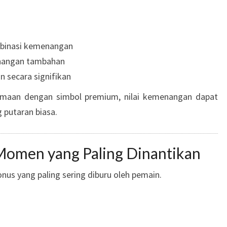
binasi kemenangan
nangan tambahan
 secara signifikan
samaan dengan simbol premium, nilai kemenangan dapat
 putaran biasa.
Momen yang Paling Dinantikan
nus yang paling sering diburu oleh pemain.