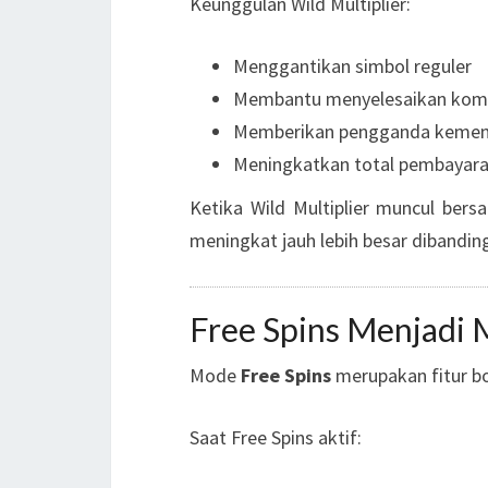
Keunggulan Wild Multiplier:
Menggantikan simbol reguler
Membantu menyelesaikan kom
Memberikan pengganda keme
Meningkatkan total pembayaran
Ketika Wild Multiplier muncul ber
meningkat jauh lebih besar dibanding
Free Spins Menjadi 
Mode
Free Spins
merupakan fitur bo
Saat Free Spins aktif: