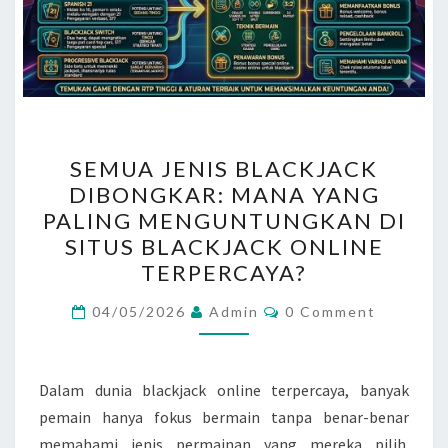
SEMUA
SEMUA JENIS BLACKJACK
JENIS
DIBONGKAR: MANA YANG
BLACKJACK
PALING MENGUNTUNGKAN DI
DIBONGKAR:
SITUS BLACKJACK ONLINE
MANA
TERPERCAYA?
YANG
Comments
PALING
04/05/2026
Admin
0 Comment
MENGUNTUNGKAN
DI
Dalam dunia blackjack online terpercaya, banyak
SITUS
pemain hanya fokus bermain tanpa benar-benar
BLACKJACK
memahami jenis permainan yang mereka pilih.
ONLINE