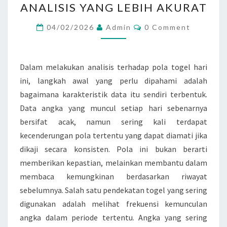
ANALISIS YANG LEBIH AKURAT
TOGEL
HARI
Comments
04/02/2026
Admin
0 Comment
INI
UNTUK
ANALISIS
Dalam melakukan analisis terhadap pola togel hari
YANG
ini, langkah awal yang perlu dipahami adalah
LEBIH
bagaimana karakteristik data itu sendiri terbentuk.
AKURAT
Data angka yang muncul setiap hari sebenarnya
bersifat acak, namun sering kali terdapat
kecenderungan pola tertentu yang dapat diamati jika
dikaji secara konsisten. Pola ini bukan berarti
memberikan kepastian, melainkan membantu dalam
membaca kemungkinan berdasarkan riwayat
sebelumnya. Salah satu pendekatan togel yang sering
digunakan adalah melihat frekuensi kemunculan
angka dalam periode tertentu. Angka yang sering