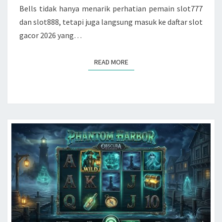
Bells tidak hanya menarik perhatian pemain slot777
dan slot888, tetapi juga langsung masuk ke daftar slot
gacor 2026 yang…
READ MORE
READ MORE