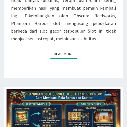
tidak banyak dibahas, tetapi diam-diam sering
memberikan hasil yang membuat pemain kembali
lagi. Dikembangkan oleh Obscura Reelworks,
Phantom Harbor slot mengusung pendekatan
berbeda dari slot gacor terpopuler. Slot ini tidak
menjual sensasi cepat, melainkan stabilitas….
READ MORE
READ MORE