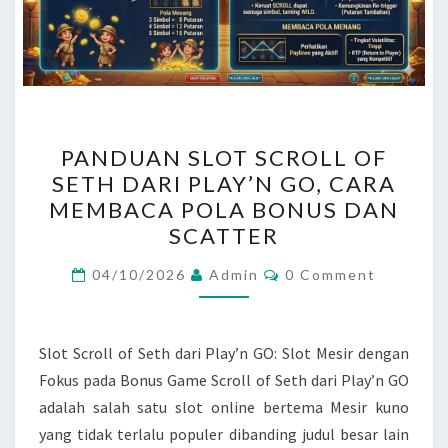
PANDUAN
PANDUAN SLOT SCROLL OF
SLOT
SETH DARI PLAY’N GO, CARA
SCROLL
MEMBACA POLA BONUS DAN
OF
SCATTER
SETH
Comments
DARI
04/10/2026
Admin
0 Comment
PLAY’N
GO,
Slot Scroll of Seth dari Play’n GO: Slot Mesir dengan
CARA
Fokus pada Bonus Game Scroll of Seth dari Play’n GO
MEMBACA
adalah salah satu slot online bertema Mesir kuno
POLA
yang tidak terlalu populer dibanding judul besar lain
BONUS