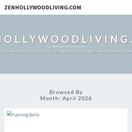
ZENHOLLYWOODLIVING.COM
HOLLYWOODLIVING
Aura Misteri Slot Online – Di Mana Setiap Spin Menyimpan Rah
Browsed By
Month:
April 2026