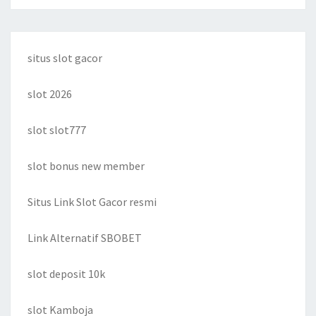
situs slot gacor
slot 2026
slot slot777
slot bonus new member
Situs Link Slot Gacor resmi
Link Alternatif SBOBET
slot deposit 10k
slot Kamboja