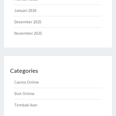
Januari 2026
Desember 2025
November 2025
Categories
Casino Online
Slot Online
Tembak Ikan